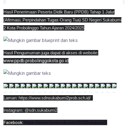
Hasil Penerimaan Peserta Didik Baru (PPDB) Tahap 1 Jalur
(Afirmasi, Perpindahan Tugas Orang Tua) SD Negeri Sukabumi
2 Kota Probolinggo Tahun Ajaran 2024/2025
Hasil Pengumuman juga dapat di akses di website:
www.ppdb.probolinggokota.go.id
Laman:
https://www.sdnsukabumi2prob.sch.id/
Instagram: @sdn.sukabumi2
Facebook:
https://www.facebook.com/SDNSukabumi2