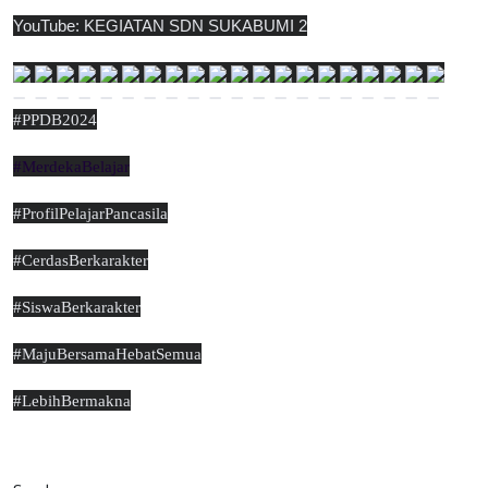
YouTube: KEGIATAN SDN SUKABUMI 2
#PPDB2024
#MerdekaBelajar
#ProfilPelajarPancasila
#CerdasBerkarakter
#SiswaBerkarakter
#MajuBersamaHebatSemua
#LebihBermakna