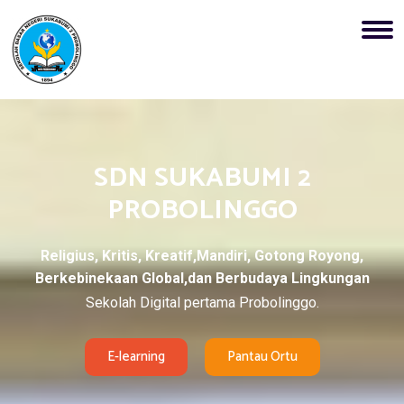
SDN SUKABUMI 2
PROBOLINGGO
Religius, Kritis, Kreatif,Mandiri, Gotong Royong,
Berkebinekaan Global,dan Berbudaya Lingkungan
Sekolah Digital pertama Probolinggo.
E-learning
Pantau Ortu