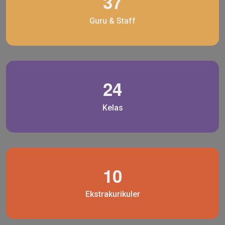
3
7
Guru & Staff
2
4
Kelas
1
0
Ekstrakurikuler