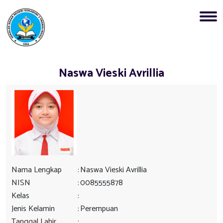
Naswa Vieski Avrillia
Nama Lengkap
:
Naswa Vieski Avrillia
NISN
:
0085555878
Kelas
:
Jenis Kelamin
:
Perempuan
Tanggal Lahir
: