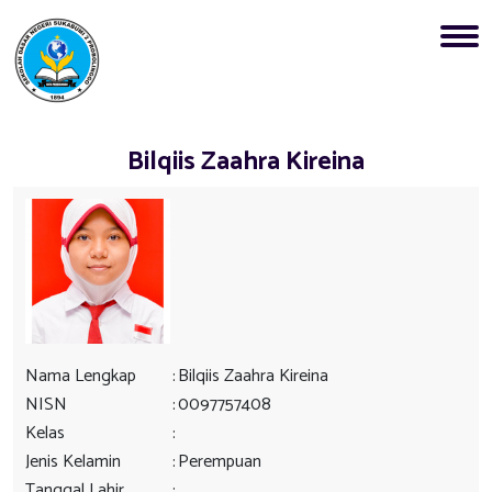
Bilqiis Zaahra Kireina
Nama Lengkap
:
Bilqiis Zaahra Kireina
NISN
:
0097757408
Kelas
:
Jenis Kelamin
:
Perempuan
Tanggal Lahir
: