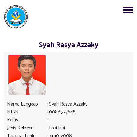
Syah Rasya Azzaky
Nama Lengkap
:
Syah Rasya Azzaky
NISN
:
0086527648
Kelas
:
Jenis Kelamin
:
Laki-laki
Tanggal Lahir
:
31-10-2008