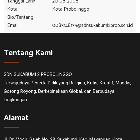
Tanggal Lahir
:
20-08-2008
Kota
:
Kota Probolinggo
Bio/Tentang
:
Email
:
0083148135@sdnsukabumi2prob.sch.id
Tentang Kami
SDN SUKABUMI 2 PROBOLINGGO
Terwujudnya Peserta Didik yang Religius, Kritis, Kreatif, Mandiri,
Gotong Royong, Berkebinekaan Global, dan Berbudaya
Lingkungan
Alamat
Jl. Dr. Moch. Saleh No. 28, Sukabumi, Kec. Mayangan, Kota