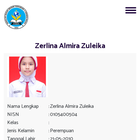
Zerlina Almira Zuleika
Nama Lengkap
:
Zerlina Almira Zuleika
NISN
:
0105400504
Kelas
:
Jenis Kelamin
:
Perempuan
Tanggal Lahir
:
21-05-2010