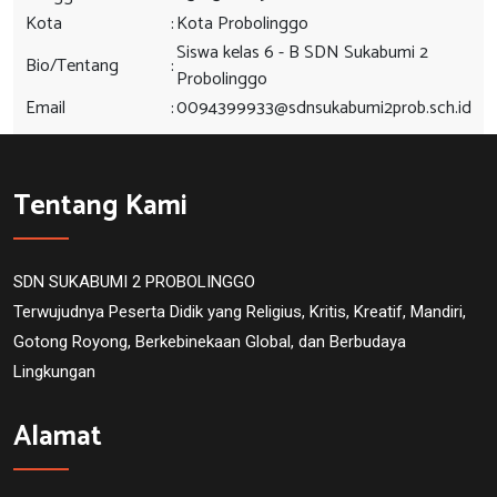
Kota
:
Kota Probolinggo
Siswa kelas 6 - B SDN Sukabumi 2
Bio/Tentang
:
Probolinggo
Email
:
0094399933@sdnsukabumi2prob.sch.id
Tentang Kami
SDN SUKABUMI 2 PROBOLINGGO
Terwujudnya Peserta Didik yang Religius, Kritis, Kreatif, Mandiri,
Gotong Royong, Berkebinekaan Global, dan Berbudaya
Lingkungan
Alamat