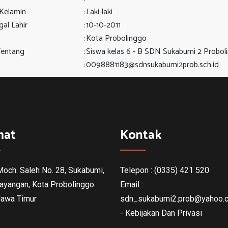
 Kelamin
:
Laki-laki
al Lahir
:
10-10-2011
:
Kota Probolinggo
Tentang
:
Siswa kelas 6 - B SDN Sukabumi 2 Probol
:
0098881183@sdnsukabumi2prob.sch.id
mat
Kontak
 Moch. Saleh No. 28, Sukabumi,
Telepon : (0335) 421 520
ayangan, Kota Probolinggo
Email :
Jawa Timur
sdn_sukabumi2.prob@yahoo.c
- Kebijakan Dan Privasi