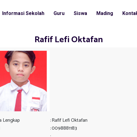
Informasi Sekolah
Guru
Siswa
Mading
Konta
Rafif Lefi Oktafan
 Lengkap
:
Rafif Lefi Oktafan
N
:
0098881183
: