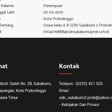
s Kelamin
:
Perempuan
gal Lahir
:
20-03-2010
a
:
Kota Probolinggo
Tentang
:
Siswa kelas 6 B SDN Sukabumi 2 Probol
l
:
0104015888@sdnsukabumi2prob.sch.id
mat
Kontak
 Moch. Saleh No. 28, Sukabumi,
Telepon : (0335) 421 520
ayangan, Kota Probolinggo
Email :
Jawa Timur
sdn_sukabumi2.prob@yahoo.c
- Kebijakan Dan Privasi