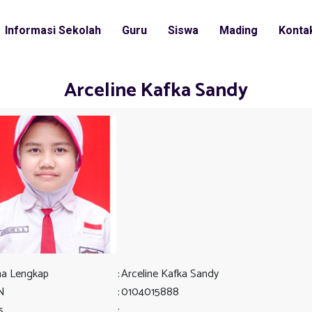
Informasi Sekolah
Guru
Siswa
Mading
Konta
Arceline Kafka Sandy
a Lengkap
:
Arceline Kafka Sandy
N
:
0104015888
s
: