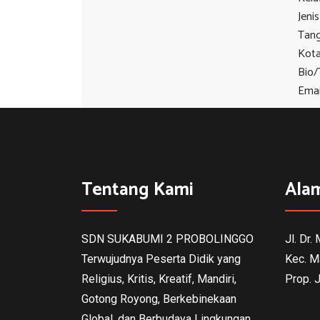
Jeni
Tang
Kot
Bio/
Emai
Tentang Kami
Ala
SDN SUKABUMI 2 PROBOLINGGO
Jl. Dr.
Terwujudnya Peserta Didik yang
Kec. M
Religius, Kritis, Kreatif, Mandiri,
Prop. 
Gotong Royong, Berkebinekaan
Global, dan Berbudaya Lingkungan