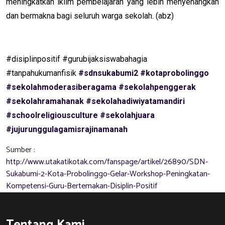
meningkatkan iklim pembelajaran yang lebih menyenangkan
dan bermakna bagi seluruh warga sekolah. (abz)
#disiplinpositif #gurubijaksiswabahagia
#
tanpahukumanfisik
#sdnsukabumi2
#kotaprobolinggo
#sekolahmoderasiberagama
#sekolahpenggerak
#sekolahramahanak
#sekolahadiwiyatamandiri
#schoolreligiousculture
#sekolahjuara
#jujurunggulagamisrajinamanah
Sumber :
http://www.utakatikotak.com/fanspage/artikel/26890/SDN-
Sukabumi-2-Kota-Probolinggo-Gelar-Workshop-Peningkatan-
Kompetensi-Guru-Bertemakan-Disiplin-Positif