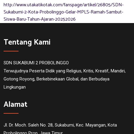
http://www.utakatikotak.com/fanspage/artikel/26805/SDN-
Sukabumi-2-Kota-Probolinggo-Gelar-MPLS-Ramah-Sambut-
Siswa-Baru-Tahun-Ajaran-20252026
Tentang Kami
SDN SUKABUMI 2 PROBOLINGGO
Terwujudnya Peserta Didik yang Religius, Kritis, Kreatif, Mandiri,
Gotong Royong, Berkebinekaan Global, dan Berbudaya
Lingkungan
Alamat
Jl. Dr. Moch. Saleh No. 28, Sukabumi, Kec. Mayangan, Kota
Probolinggo Prop. Jawa Timur