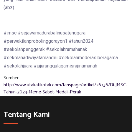
(abz)
#jmsc #sejawamadurabalinusatenggara
#perwakilanprobolinggorayon1 #tahun2024
#sekolahpenggerak #sekolahramahanak
#sekolahadiwiyatamandiri #sekolahmoderasiberagama
#sekolahjuara #jujurunggulagamisrajinamanah
Sumber :
http://www.utakatikotak.com/fanspage/artikel/26736/Di-JMSC-
Tahun-2024-Meme-Sabet-Medali-Perak
Tentang Kami