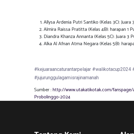
Allysa Ardenia Putri Santiko (Kelas 3C): Juara 3
Almira Raissa Pratitta (Kelas 4B): harapan 1 Pu
Diandra Khanza Annanta (Kelas 5C): Juara 3 Pu
Alka Al Afnan Atma Negara (Kelas 5B): harapa
#kejuaraancaturantarpelajar #walikotacup2024
#jujurunggulagamisrajinamanah
Sumber :
http://www.utakatikotak.com/fanspage/
Probolinggo-2024