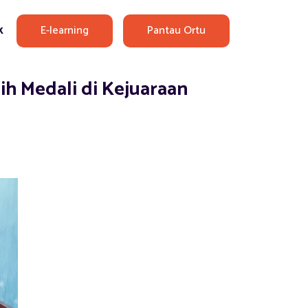
E-learning
Pantau Ortu
k
h Medali di Kejuaraan