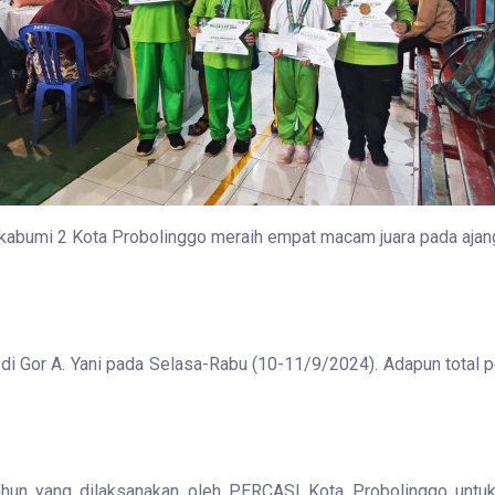
ukabumi 2 Kota Probolinggo meraih empat macam juara pada aja
i Gor A. Yani pada Selasa-Rabu (10-11/9/2024). Adapun total pe
ahun yang dilaksanakan oleh PERCASI Kota Probolinggo untuk 