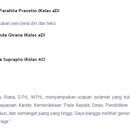
Parahita Prasetio (Kelas 4D)
nda Qirana (Kelas 4D)
ra Suprapto (Kelas 6C)
, Riana, S.Pd., M.Pd., menyampaikan ucapan selamat yang t
ejuaraan Karate Kemerdekaan Piala Kepala Dinas Pendidikan 
tekun, dan semangat juang yang tinggi. Saya bangga melihat gene
raga.”