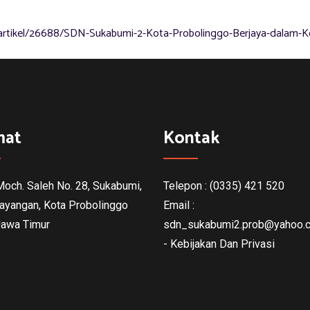
artikel/26688/SDN-Sukabumi-2-Kota-Probolinggo-Berjaya-dalam-K
mat
Kontak
 Moch. Saleh No. 28, Sukabumi,
Telepon : (0335) 421 520
ayangan, Kota Probolinggo
Email :
Jawa Timur
sdn_sukabumi2.prob@yahoo.c
- Kebijakan Dan Privasi