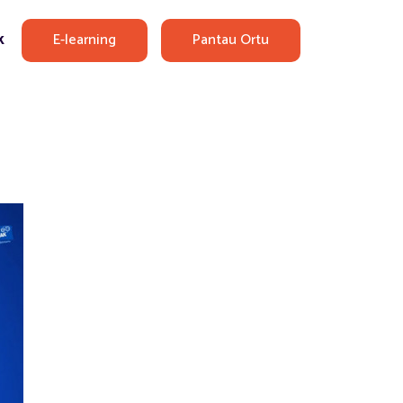
E-learning
Pantau Ortu
k