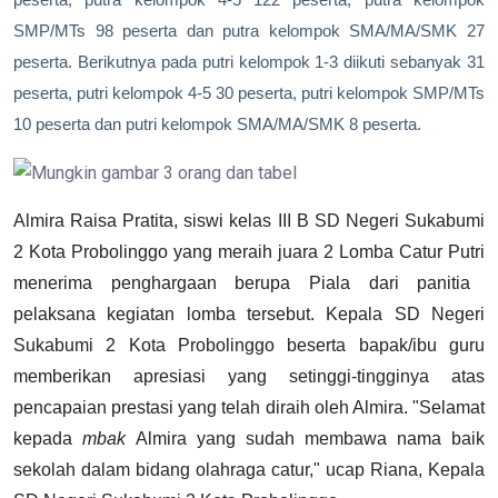
peserta, putra kelompok 4-5 122 peserta, putra kelompok
SMP/MTs 98 peserta dan putra kelompok SMA/MA/SMK 27
peserta. Berikutnya pada putri kelompok 1-3 diikuti sebanyak 31
peserta, putri kelompok 4-5 30 peserta, putri kelompok SMP/MTs
10 peserta dan putri kelompok SMA/MA/SMK 8 peserta.
Almira Raisa Pratita
, sisw
i
kelas
III
B
SD Negeri Sukabumi
2 Kota Probolinggo
yang meraih juara
2
Lomba Catur Putr
i
menerima penghargaan berupa Piala dari panitia
pelaksana kegiatan lomba tersebut.
Kepala
SD Negeri
Sukabumi 2 Kota Probolinggo
beserta bapak/ibu guru
memberikan apresiasi yang setinggi-tingginya atas
pencapaian prestasi yang telah diraih oleh
Almira
. "Selamat
kepada
mbak
Almira
yang sudah membawa nama baik
sekolah
dalam bidang olahraga catur," ucap
Riana,
Kepala