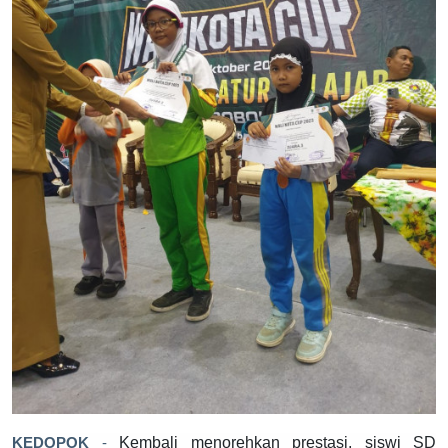
Kembali menorehkan prestasi,
s
isw
i
SD
KEDOPOK
-