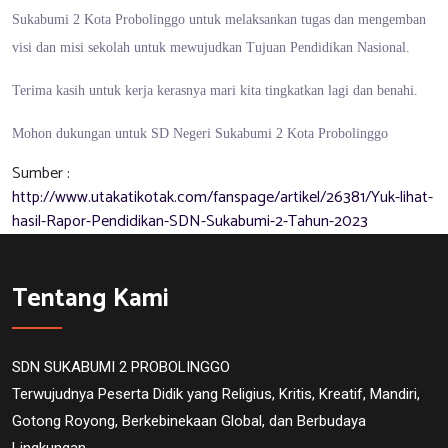
Sukabumi 2 Kota Probolinggo untuk melaksankan tugas dan mengemban
visi dan misi sekolah untuk mewujudkan Tujuan Pendidikan Nasional.
Terima kasih untuk kerja kerasnya mari kita tingkatkan lagi dan benahi.
Mohon dukungan untuk SD Negeri Sukabumi 2 Kota Probolinggo
Sumber :
http://www.utakatikotak.com/fanspage/artikel/26381/Yuk-lihat-
hasil-Rapor-Pendidikan-SDN-Sukabumi-2-Tahun-2023
Tentang Kami
SDN SUKABUMI 2 PROBOLINGGO
Terwujudnya Peserta Didik yang Religius, Kritis, Kreatif, Mandiri,
Gotong Royong, Berkebinekaan Global, dan Berbudaya
Lingkungan