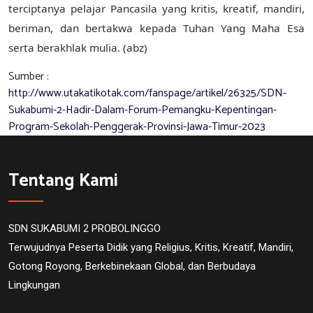
terciptanya pelajar Pancasila yang kritis, kreatif, mandiri,
beriman, dan bertakwa kepada Tuhan Yang Maha Esa
serta berakhlak mulia. (
abz
)
Sumber :
http://www.utakatikotak.com/fanspage/artikel/26325/SDN-
Sukabumi-2-Hadir-Dalam-Forum-Pemangku-Kepentingan-
Program-Sekolah-Penggerak-Provinsi-Jawa-Timur-2023
Tentang Kami
SDN SUKABUMI 2 PROBOLINGGO
Terwujudnya Peserta Didik yang Religius, Kritis, Kreatif, Mandiri,
Gotong Royong, Berkebinekaan Global, dan Berbudaya
Lingkungan