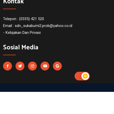
Kontak
Telepon : (0335) 421 520
Email :
sdn_sukabumi2.prob@yahoo.co.id
- Kebijakan Dan Privasi
Sosial Media
SDN Sukabumi 2 Probolinggo. Powered by
UtakAtikOtak.com
dalam program
"1 juta website untuk sekolah"
All right reserved