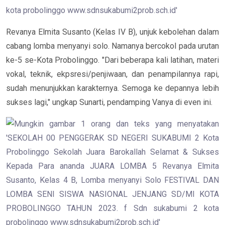
Revanya Elmita Susanto
(
Kelas IV B
), unjuk kebolehan
dalam
cabang lomba menyanyi solo
. Namanya bercokol pada urutan
ke
-
5
se-Kota Probolinggo
. "Dari beberapa kali latihan,
materi
vokal, teknik, ekpsresi/penjiwaan,
dan
penampilannya
rapi,
sudah menunjukkan karakter
nya
. Semoga ke
depannya lebih
sukses lagi," ungkap
Sunarti
,
pendamping Vanya
di even ini.