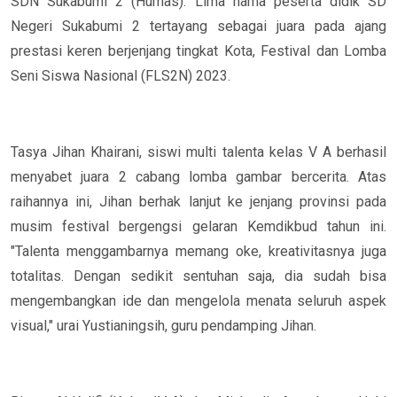
SDN Sukabumi 2
(Humas).
Lima
nama
peserta didik SD
Negeri Sukabumi 2
tertayang sebagai juara pada ajang
prestasi keren berjenjang tingkat
Kota
, Festival dan Lomba
Seni Siswa Nasional (FLS2N) 2023.
Tasya Jihan Khairani
,
siswi
multi talenta kelas
V A
berhasil
menyabet juara
2
cabang
lomba gambar bercerita
. Atas
raihannya ini,
Jihan
berhak lanjut ke jenjang provinsi pada
musim festival bergengsi gelaran Kemdikbud tahun ini.
"Talenta
menggambarnya
memang oke,
kreativitasnya
juga
totalitas. Dengan sedikit sentuhan saja, dia sudah bisa
mengembangkan
ide
dan
mengelola menata seluruh aspek
visual
," urai
Yustianingsih
, guru
pendamping Jihan
.