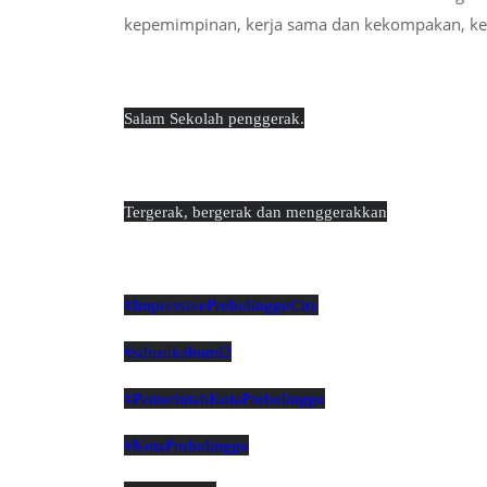
kepemimpinan, kerja sama dan kekompakan, kekua
Salam Sekolah penggerak.
Tergerak, bergerak dan menggerakkan
#ImpressiveProbolinggoCity
#sdnsukabumi2
#PemerintahKotaProbolinggo
#KotaProbolinggo