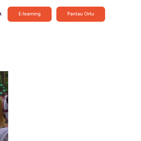
E-learning
Pantau Ortu
k