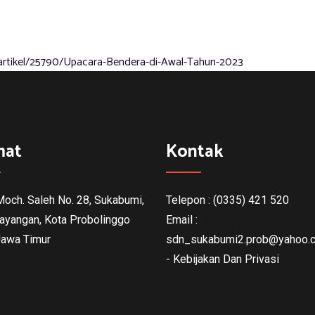
artikel/25790/Upacara-Bendera-di-Awal-Tahun-2023
mat
Kontak
 Moch. Saleh No. 28, Sukabumi,
Telepon : (0335) 421 520
ayangan, Kota Probolinggo
Email :
Jawa Timur
sdn_sukabumi2.prob@yahoo.c
- Kebijakan Dan Privasi