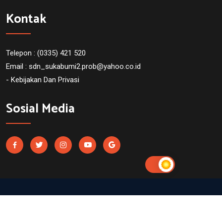
Kontak
Telepon : (0335) 421 520
Email :
sdn_sukabumi2.prob@yahoo.co.id
- Kebijakan Dan Privasi
Sosial Media
SDN Sukabumi 2 Probolinggo. Powered by
UtakAtikOtak.com
dalam program