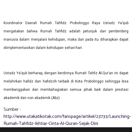
Koordinator Daerah Rumah Tahfidz Probolinggo Raya Ustadz Ya’qub
mengatakan bahwa Rumah Tahfidz adalah petunjuk dan pembimbing
manusia dalam menjalani kehidupan, maka dari pada itu diharapkan dapat
diimplementasikan dalam kehidupan sehari-hari.
Ustadz Ya’qub
berharap, dengan berdirinya Rumah Tahfiz Al-Qur’an ini dapat
melahirkan hafidz dan hafidzoh terbaik di Kota
Probolinggo
sehingga bisa
membanggakan
dan membahagiakan semua pihak baik dalam prestasi
akademik dan non akademik
.(
Abz
)
Sumber :
http://www.utakatikotak.com/fanspage/artikel/23733/Launching-
Rumah-Tahfidz-Ikhtiar-Cinta-Al-Quran-Sejak-Dini