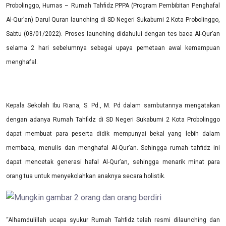
P
robolinggo
, Humas –
Rumah
T
ahfi
d
z
PPPA (Program Pembibitan Penghafal
Al-Qur’an) Darul
Quran
launching
di
SD Negeri Sukabumi 2 Kota Probolinggo
,
Sabtu
(0
8
/0
1/2022
).
Proses launching didahului dengan tes baca Al-Qur’an
selama 2 hari sebelumnya sebagai upaya pemetaan awal kemampuan
menghafal
.
Kepala Sekolah Ibu Riana, S. Pd., M. Pd
dalam sambutannya mengatakan
dengan adanya Rumah Tahfidz di
SD Negeri Sukabumi 2 Kota Probolinggo
dapat membuat para peserta didik mempunyai bekal yang lebih dalam
membaca, menulis dan menghafal Al-Qur’an. Sehingga rumah tahfidz ini
dapat mencetak generasi hafal Al-Qur’an, sehingga menarik minat para
orang tua untuk menyekolahkan anaknya
secara holistik
.
“Alhamdulillah ucapa syukur Rumah Tahfidz telah resmi dilaunching dan