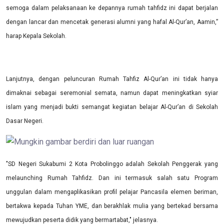
semoga dalam pelaksanaan ke depannya rumah tahfidz ini dapat berjalan
dengan lancar dan mencetak generasi alumni yang hafal Al-Qur’an, Aamin,”
harap
Kepala Sekolah
.
Lanjutnya, dengan peluncuran Rumah Tahfiz Al-Qur’an ini tidak hanya
dimaknai sebagai seremonial semata, namun dapat meningkatkan syiar
islam yang menjadi bukti semangat kegiatan belajar Al
-Q
ur’an di
Sekolah
Dasar Negeri
.
"
SD Negeri Sukabumi 2 Kota Probolinggo
adalah
Sekolah Penggerak
yang
mel
a
unching Rumah Tahfidz.
D
an ini termasuk
salah satu
Program
unggulan
dalam mengaplikasikan profil pelajar Pancasila elemen beriman,
bertakwa kepada Tuhan YME, dan berakhlak mulia
yang bertekad bersama
mewujudkan peserta didik yang bermartabat
," jelasnya.