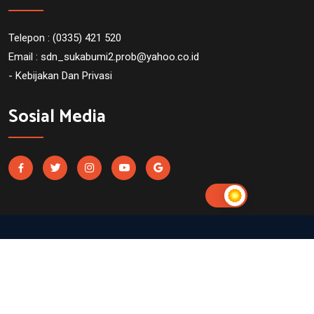
Telepon : (0335) 421 520
Email :
sdn_sukabumi2.prob@yahoo.co.id
- Kebijakan Dan Privasi
Sosial Media
SDN Sukabumi 2 Probolinggo. Powered by
UtakAtikOtak.com
dalam program
"1 juta website untuk sekolah"
All right reserved