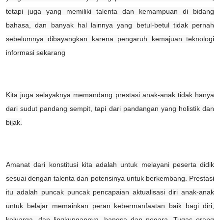
tetapi juga yang memiliki talenta dan kemampuan di bidang
bahasa, dan banyak hal lainnya yang betul-betul tidak pernah
sebelumnya dibayangkan karena pengaruh kemajuan teknologi
informasi sekarang
K
ita juga selayaknya memandang prestasi anak-anak tidak hanya
dari sudut pandang sempit, tapi dari pandangan yang holistik dan
bijak
.
A
manat dari konstitusi kita
adalah
untuk melayani peserta didik
sesuai dengan talenta dan potensinya untuk berkembang.
P
restasi
itu adalah puncak puncak pencapaian aktualisasi diri anak-anak
untuk belajar memainkan peran kebermanfaatan baik bagi diri,
keluarga, dan lingkungannya, bangsa dan negara
. Tugas orang